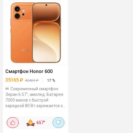
Смартфон Honor 600
35165
₽
42469
₽
17
%
Современный смартфон.
Экран 6.57", амолед. Батарея
7000 махов с быстрой
зарядкой 80 Вт заряжается за
час. Основная камера 200 Мп,
процессор Snapdragon 7 Gen
657
°
4, защита от влаги....