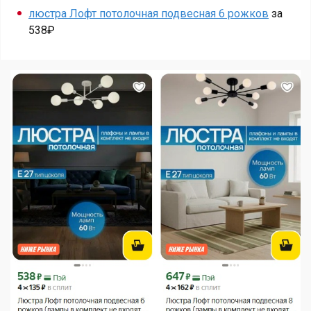
люстра Лофт потолочная подвесная 6 рожков
за
538₽