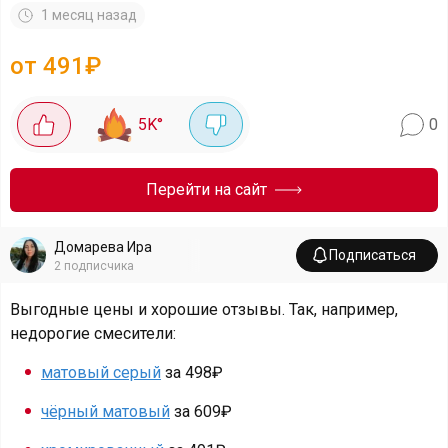
1 месяц назад
от 491₽
5K
°
0
Перейти на сайт
Домарева Ира
Подписаться
2
подписчика
Выгодные цены и хорошие отзывы. Так, например,
недорогие смесители:
матовый серый
за 498₽
чёрный матовый
за 609₽