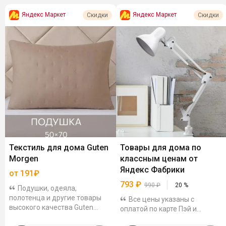
Яндекс Маркет
Яндекс Маркет
Скидки
Скидки
Текстиль для дома Guten
Товары для дома по
Morgen
классным ценам от
Яндекс Фабрики
от 191₽
793
₽
990
₽
20
%
Подушки, одеяла,
полотенца и другие товары
Все цены указаны с
высокого качества Guten
оплатой по карте Пэй и
Morgen по сниженным ценам
промокодом: FACTORY20LETO.