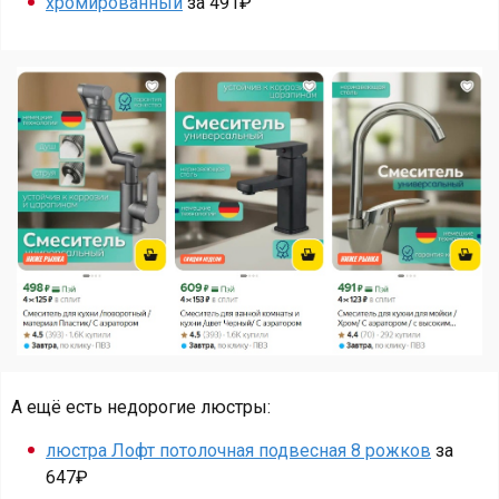
хромированный
за 491₽
А ещё есть недорогие люстры:
люстра Лофт потолочная подвесная 8 рожков
за
647₽