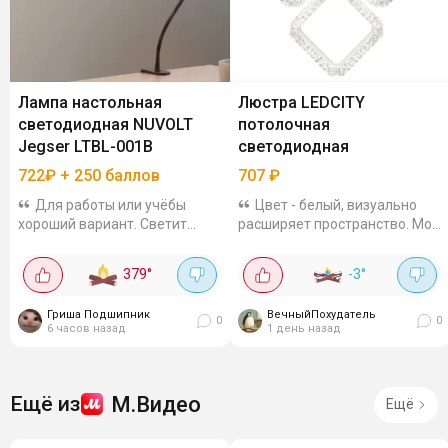
Лампа настольная
Люстра LEDCITY
светодиодная NUVOLT
потолочная
Jegser LTBL-001B
светодиодная
722₽ + 250 баллов
707
₽
Для работы или учёбы
Цвет - белый, визуально
хороший вариант. Светит
расширяет пространство. Моя
ярко, имеет несколько
кухня-гостиная сразу стала
режимов света, ножка гибкая
выглядеть больше. Пульт в
379
°
-3
°
с креплением на прищепку,
комплекте. Можно делать
мощность 7 Вт. Цена 722
свет тусклее и теплее или
Гриша Подшипник
ВечныйПохудатель
рубля, а еще начислят...
яркий...
0
0
6 часов назад
1 день назад
М.Видео
Ещё из
Ещё