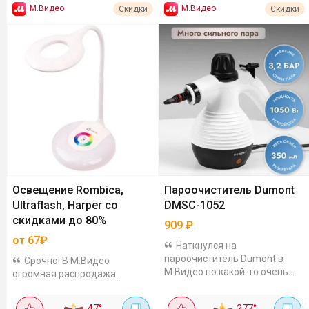
М.Видео
М.Видео
Скидки
Скидки
Освещение Rombica,
Пароочиститель Dumont
Ultraflash, Harper со
DMSC-1052
скидками до 80%
909
₽
от 67₽
Наткнулся на
пароочиститель Dumont в
Срочно! В М.Видео
М.Видео по какой-то очень
огромная распродажа
смешной цене - 910₽ с
товаров для освещения со
бонусами - дёшево. У него
скидками до 80%. Заходи в
47
°
277
°