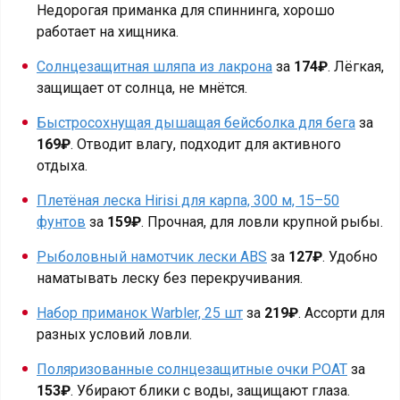
Недорогая приманка для спиннинга, хорошо
работает на хищника.
Солнцезащитная шляпа из лакрона
за
174₽
. Лёгкая,
защищает от солнца, не мнётся.
Быстросохнущая дышащая бейсболка для бега
за
169₽
. Отводит влагу, подходит для активного
отдыха.
Плетёная леска Hirisi для карпа, 300 м, 15–50
фунтов
за
159₽
. Прочная, для ловли крупной рыбы.
Рыболовный намотчик лески ABS
за
127₽
. Удобно
наматывать леску без перекручивания.
Набор приманок Warbler, 25 шт
за
219₽
. Ассорти для
разных условий ловли.
Поляризованные солнцезащитные очки POAT
за
153₽
. Убирают блики с воды, защищают глаза.