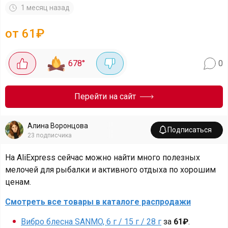
1 месяц назад
от 61₽
678
°
0
Перейти на сайт
Алина Воронцова
Подписаться
23
подписчика
На AliExpress сейчас можно найти много полезных
мелочей для рыбалки и активного отдыха по хорошим
ценам.
Смотреть все товары в каталоге распродажи
Вибро блесна SANMO, 6 г / 15 г / 28 г
за
61₽
.