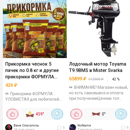
Прикормка чеснок 5
Лодочный мотор Toyama
пачек по 0.8 кг и другие
T9.9BMS в Mister Svarka
прикормки ФОРМУЛА
65899
₽
112900
₽
42
%
УЛОВИСТАЯ
426
₽
ВНИМАНИЕ! Магазин новый,
но есть самовывоз и оплата
Прикормки ФОРМУЛА
при полученииЦенник топ
УЛОВИСТАЯ для любителей
конечно, на кувалде висит
карповой и карасевой
112900. Кто решится делитесь
рыбалки по выгодным ценам.
459
°
0
°
потом результатом Вес 36 кг,
Например, 5 пачек с ароматом
на...
Чеснок по 0.8 кг за 426₽,
Ваня Спасатель
NoName
получается 85₽ за одну...
0
0
24 дня назад
2 месяца назад