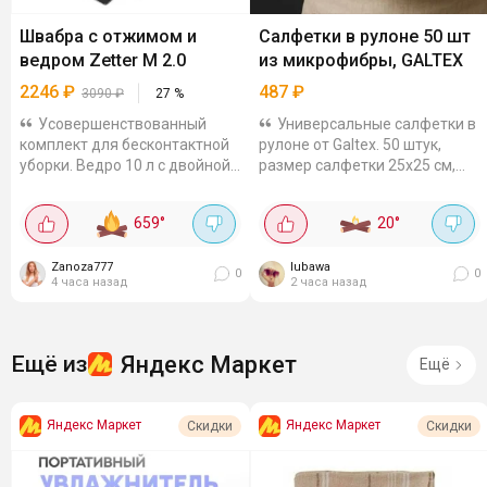
Швабра с отжимом и
Салфетки в рулоне 50 шт
ведром Zetter M 2.0
из микрофибры, GALTEX
2246
₽
487
₽
3090
₽
27
%
Усовершенствованный
Универсальные салфетки в
комплект для бесконтактной
рулоне от Galtex. 50 штук,
уборки. Ведро 10 л с двойной
размер салфетки 25х25 см,
щёткой и сливным
изготовлены из микрофибры.
отверстием. Самоотжимной
Хорошо впитывают, подходят
659
°
20
°
механизм, поворотная
для различных поверхностей.
насадка 360° на...
Можно...
Zanoza777
lubawa
0
0
4 часа назад
2 часа назад
Яндекс Маркет
Ещё из
Ещё
Яндекс Маркет
Яндекс Маркет
Скидки
Скидки