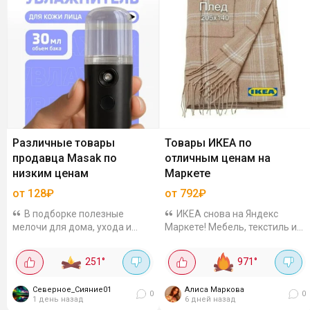
Различные товары
Товары ИКЕА по
продавца Masak по
отличным ценам на
низким ценам
Маркете
от 128₽
от 792₽
В подборке полезные
ИКЕА снова на Яндекс
мелочи для дома, ухода и
Маркете! Мебель, текстиль и
хобби по приятным ценам.
даже LEGO - всё со скидками.
Щётка для сухого массажа за
Давно не было таких
251
°
971
°
134₽. Антицеллюлитная,
предложений. Проверенное
овальная, с натуральной
качество по приятным ценам -
Северное_Сияние01
Алиса Маркова
щетиной....
самое время...
0
0
1 день назад
6 дней назад