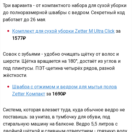
Три варианта - от компактного набора для сухой уборки
до полноразмерной швабры с ведром. Секретный код
работает до 26 мая.
Комплект для сухой уборки Zetter M Ultra Click
за
1577₽
Совок с зубьями - удобно очищать щётку от волос и
шерсти. Щётка вращается на 180°, достаёт из углов и
под плинтусы. ПЭТ-щетина четырёх рядов, разной
жёсткости.
Швабра с отжимом и ведром для мытья полов
Zetter Компакт
за
1690₽
Система, которая влезает туда, куда обычное ведро не
поставишь: за унитаз, в тумбочку для обуви, под
стиральную машину на балконе. Ведро 5,5 литров с
двойной щёткой и сливным отверстием - грязную воду