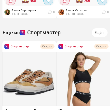
405
°
206
°
Сетчатый верх для
маркетплейсах такие же вещи
вентиляции. Мужские
стоят дороже. А по промокоду
Алина Воронцова
Алиса Маркова
кроссовки Baasploa сетчатые -
ещё и скидка 15% -...
0
0
3 дня назад
5 дней назад
1279₽Усиленная...
Спортмастер
Ещё из
Ещё
Спортмастер
Спортмастер
Скидки
Скидки