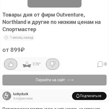
Товары дня от фирм Outventure,
Northland и другие по низким ценам на
Спортмастер
1 месяц назад
от 899₽
376
°
0
Перейти на сайт
luckyduck
Подписаться
4
подписчика