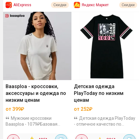
AliExpress
Яндекс Маркет
Скидки
Скидки
Baasploa - кроссовки,
Детская одежда
аксессуары и одежда по
PlayToday по низким
низким ценам
ценам
от 399₽
от 252₽
Мужские кроссовки
Детская одежда PlayToday
Baasploa - 1079₽Базовая
- отличное качество по
модель, легкая, для
приятным ценам на Яндекс
повседневных тренировок.
Маркете. На других