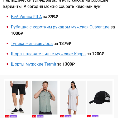
Периодически заглядываю и натыкаюсь на хорошие
варианты. А сегодня можно собрать класный лук:
Бейсболка FILA
за
899₽
Рубашка с коротким рукавом мужская Outventure
за
1000₽
Туника женская Joss
за
1379₽
Шорты плавательные мужские Kappa
за
1200₽
Шорты мужские Termit
за
1300₽