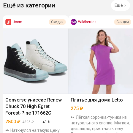
Ещё из категории
Ещё
Joom
Wildberries
Скидки
Скидки
Converse унисекс Renew
Платье для дома Letto
Chuck 70 High Egret
275
₽
Forest-Pine 171662C
Лёгкая сорочка-туника из
2800
₽
4895
₽
43
%
натурального хлопка. Мягкая,
дышащая, приятная к телу.
Наткнулся на такую цену