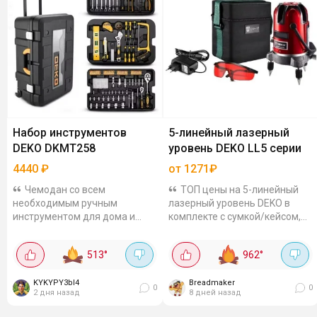
Набор инструментов
5-линейный лазерный
DEKO DKMT258
уровень DEKO LL5 серии
4440
₽
от 1271₽
Чемодан со всем
ТОП цены на 5-линейный
необходимым ручным
лазерный уровень DEKO в
инструментом для дома и
комплекте с сумкой/кейсом,
гаража за 4440 рублей. Набор
очками, зарядным
из 258 инструментов,
устройством и плечевым
513
°
962
°
упакованных в пластиковый
ремнём. Он имеет 5 линий,
чемодан: отвёртки, гаечные...
самонивелирование,
KYKYPY3bI4
размеры...
Breadmaker
0
0
2 дня назад
8 дней назад