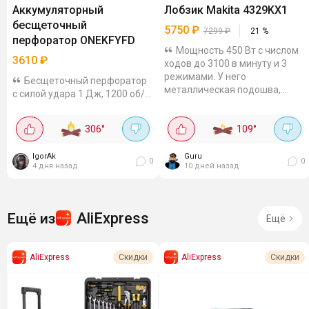
Аккумуляторный
Лобзик Makita 4329KX1
бесщеточный
5750
₽
7299
₽
21
%
перфоратор ONEKFYFD
Мощность 450 Вт с числом
3610
₽
ходов до 3100 в минуту и 3
режимами. У него
Бесщеточный перфоратор
металлическая подошва,
с силой удара 1 Дж, 1200 об/
скобовидная рукоятка с
мин, 4800 уд/мин и SDS-
резиновыми вставками, сдув
патроном. В комплекте идут 2
306
°
109
°
опилок Лобзик режет и...
аккумулятора и зарядное
устройство, а также он
IgorAk
Guru
совместим с...
0
0
4 дня назад
10 дней назад
AliExpress
Ещё из
Ещё
AliExpress
AliExpress
Скидки
Скидки