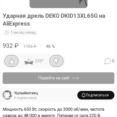
Ударная дрель DEKO DKID13XL65G на
AliExpress
1 месяц назад
932
₽
1726
₽
46
%
339
°
0
Перейти на сайт
Ушлыйкитаец
Подписаться
0
подписчиков
Мощность 650 Вт, скорость до 3000 об/мин, частота
ударов до 48 000 в минуту. Питание от сети 220 В,