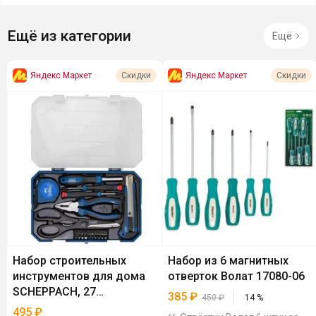
Ещё из категории
Ещё
Яндекс Маркет
Яндекс Маркет
Скидки
Скидки
Набор строительных
Набор из 6 магнитных
инструментов для дома
отверток Волат 17080-06
SCHEPPACH, 27
385
₽
450
₽
14
%
предметов
495
₽