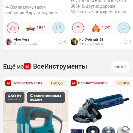
Отвёртки Волат 6 штук за
385₽. В других дороже.
Взяла мужу такой
Магнитные, под крест и шлиц.
наборчик. Вдруг кому еще
Ручки удобные, не
надо. Отзывы очень хорошие.
выскальзывают.
Надеюсь прослужит долго. В
185
°
17K
°
кейсе: Отвёртки: PH2 и SL2
Бокорезы 160 мм Рукоятка с
Aloe Vera
КотУчёный_98
держателем бит ...
0
0
5 часов назад
1 месяц назад
ВсеИнструменты
Ещё из
Ещё
ВсеИнструменты
ВсеИнструменты
Скидки
Скидки