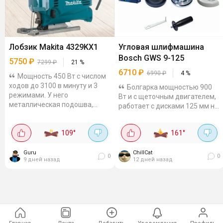
Лобзик Makita 4329KX1
Угловая шлифмашина
Bosch GWS 9-125
5750
₽
7299
₽
21
%
6710
₽
6990
₽
4
%
Мощность 450 Вт с числом
ходов до 3100 в минуту и 3
Болгарка мощностью 900
режимами. У него
Вт и с щеточным двигателем,
металлическая подошва,
работает с дисками 125 мм на
скобовидная рукоятка с
скорости 11000 об. в мин.
резиновыми вставками, сдув
Рукоятка ставится слева или
109
°
161
°
опилок Лобзик режет и...
справа, есть защитный
кожух,...
Guru
ChillCat
0
0
9 дней назад
12 дней назад