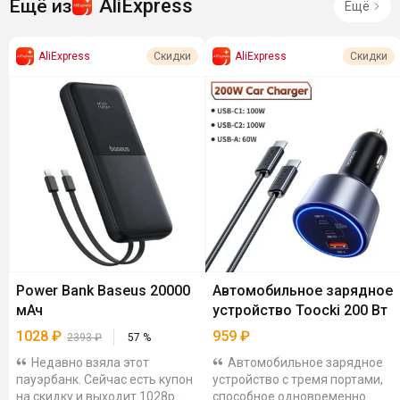
AliExpress
Ещё из
Ещё
AliExpress
AliExpress
Скидки
Скидки
Power Bank Baseus 20000
Автомобильное зарядное
мАч
устройство Toocki 200 Вт
1028
₽
959
₽
2393
₽
57
%
Недавно взяла этот
Автомобильное зарядное
пауэрбанк. Сейчас есть купон
устройство с тремя портами,
на скидку и выходит 1028р.
способное одновременно