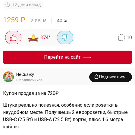
12 дней назад
1259
₽
2099
₽
40
%
374
°
10
Перейти на сайт
НеСкажу
Подписаться
0
подписчиков
Купон продавца на 720₽
Штука реально полезная, особенно если розетки в
неудобном месте. Получаешь 2 евророзетки, быстрые
USB-C (25 Вт) и USB-A (22.5 Вт) порты, плюс 1.6 метра
кабеля.