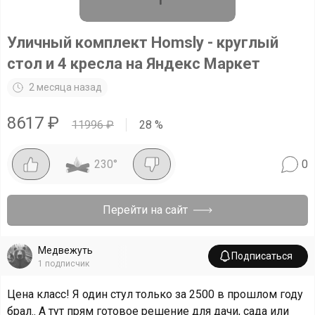
Уличный комплект Homsly - круглый
стол и 4 кресла на Яндекс Маркет
2 месяца назад
8617
₽
11996
₽
28
%
230
°
0
Перейти на сайт
Медвежуть
Подписаться
1
подписчик
Цена класс! Я один стул только за 2500 в прошлом году
брал.. А тут прям готовое решение для дачи, сада или