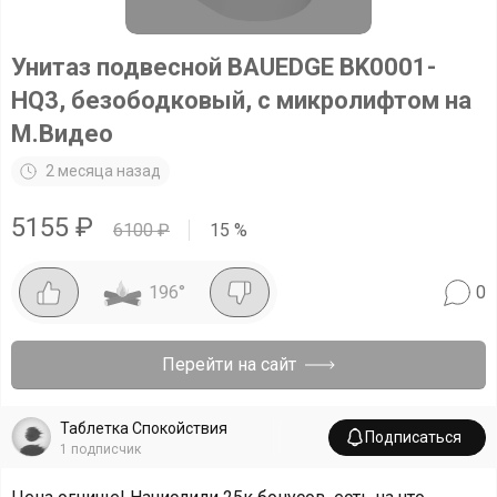
Унитаз подвесной BAUEDGE BK0001-
HQ3, безободковый, с микролифтом на
М.Видео
2 месяца назад
5155
₽
6100
₽
15
%
196
°
0
Перейти на сайт
Таблетка Спокойствия
Подписаться
1
подписчик