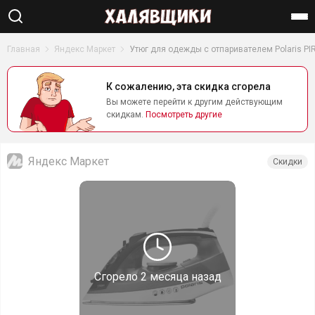
Найти
Главная
Яндекс Маркет
Утюг для одежды с отпаривателем Polaris PI
К сожалению, эта скидка сгорела
Вы можете перейти к другим действующим
скидкам.
Посмотреть другие
Яндекс Маркет
Скидки
Сгорело
2 месяца назад