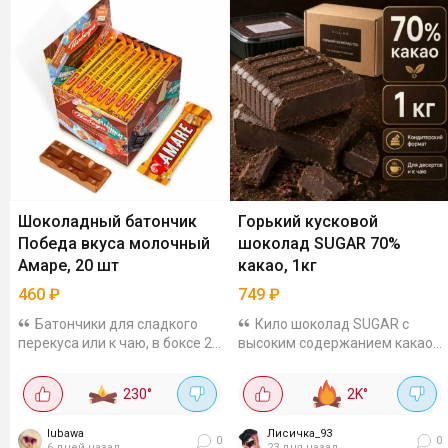
Шоколадный батончик
Горький кусковой
Победа вкуса молочный
шоколад SUGAR 70%
Амаре, 20 шт
какао, 1кг
460
₽
749
₽
Батончики для сладкого
Кило шоколад SUGAR с
перекуса или к чаю, в боксе 20
высоким содержанием какао -
шт, получается 23 рубля за 1
70% за 749₽. Пишут, что
шт. Сладость из молочного
кусочки легко отделяются.
230
°
2K
°
шоколада со вкусом варёной
Берите для выпечки, горячего
сгущёнки и карамельной
шоколада, просто так.
lubawa
Лисичка_93
крошкой,...
0
0
6 дней назад
23 дня назад