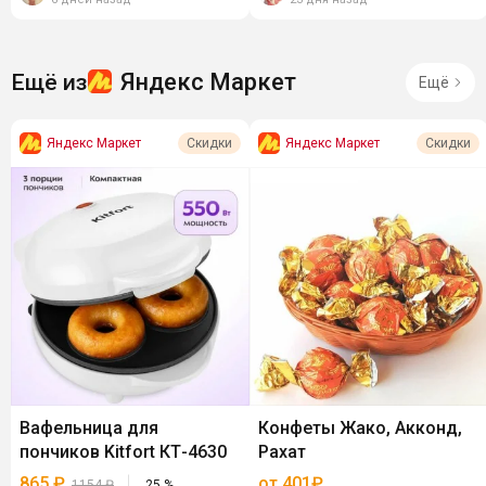
Яндекс Маркет
Ещё из
Ещё
Яндекс Маркет
Яндекс Маркет
Скидки
Скидки
Вафельница для
Конфеты Жако, Акконд,
пончиков Kitfort КТ-4630
Рахат
865
₽
от 401₽
1154
₽
25
%