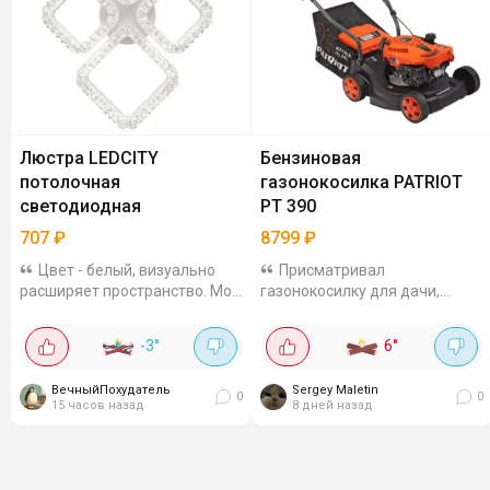
Люстра LEDCITY
Бензиновая
потолочная
газонокосилка PATRIOT
светодиодная
PT 390
707
₽
8799
₽
Цвет - белый, визуально
Присматривал
расширяет пространство. Моя
газонокосилку для дачи,
кухня-гостиная сразу стала
нашёл PATRIOT PT 390 за 8799
выглядеть больше. Пульт в
рублей. В наличии правда
-3
°
6
°
комплекте. Можно делать
немного осталось. Двигатель
свет тусклее и теплее или
4-тактный, 2,5 л.с., работает на
ВечныйПохудатель
Sergey Maletin
яркий...
АИ-92, масло заливается...
0
0
15 часов назад
8 дней назад