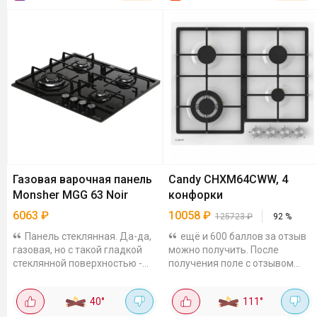
Газовая варочная панель
Candy CHXM64CWW, 4
Monsher MGG 63 Noir
конфорки
6063
₽
10058
₽
125723
₽
92
%
Панель стеклянная. Да-да,
ещё и 600 баллов за отзыв
газовая, но с такой гладкой
можно получить. После
стеклянной поверхностью -
получения поле с отзывом
смотрится дорого и стильно, а
появится, потом баллы на акк
отмывается вообще за
капнут. Размер 58 на 50 см,
40
°
111
°
минуту. Решётки сверху
под неё нужна ниша 55,7 на