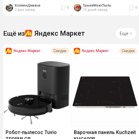
чугунные -...
47,7 см. Конфорок...
ХозяинДивана
ГрызиМоюПыль
0
0
2 дня назад
15 дней назад
Яндекс Маркет
Ещё из
Ещё
Яндекс Маркет
Яндекс Маркет
Скидки
Скидки
Робот-пылесос Tuvio
Варочная панель Kuchzeit