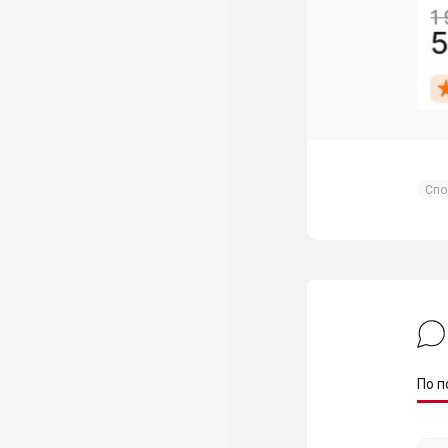
Спо
По п