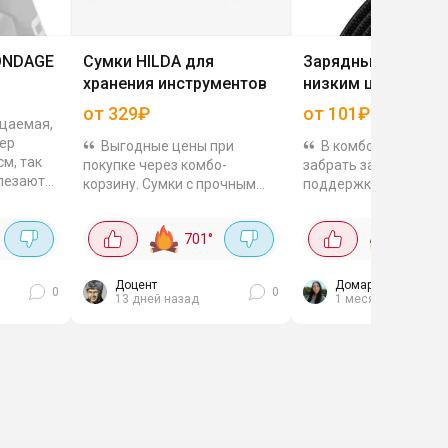
ONDAGE
Сумки HILDA для
Зарядные кабели 
хранения инструментов
низким ценам
от 329₽
от 101₽
цаемая,
мер
Выгодные цены при
В комбо-корзине 
м, так
покупке через комбо-
забрать зарядные ка
влезают
корзину. Сумки с прочным
поддержкой быстрой
ядка или
каркасом,
зарядки. Есть разли
я
влагоотталкивающей
варианты и длины. В 
...
701
°
375
°
поверхностью, сетчатым
минималка 1000₽, по
кармашком внутри и
бери разу несколько..
удобными ручками....
Доцент
Домарева Ира
0
0
13 дней назад
1 месяц назад