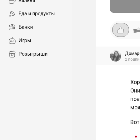
Халява
Еда и продукты
Банки
Игры
Домар
Розыгрыши
2
подпи
Хор
Они
пов
мож
Вот