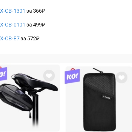
X-CB-1301
за 366₽
X-CB-0101
за 499₽
X-CB-E7
за 572₽