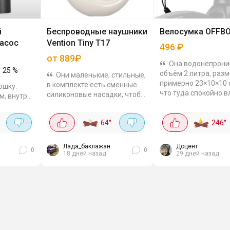
й
Беспроводные наушники
Велосумка OFFB
асос
Vention Tiny T17
496
₽
от 889₽
Она водонепрони
25
%
объём 2 литра, раз
Они маленькие, стильные,
примерно 23×10×10 с
в комплекте есть сменные
ошку.
что туда спокойно 
силиконовые насадки, чтобы
м, внутри
телефон, ключи, зар
подобрать по размеру уха.
с
маленький набор дл
Работают по Bluetooth 5.3,
e-C.
ремонта. Крепится на
64
°
246
°
подключаются быстро и
мент
стабильно, можно...
ально
Лада_баклажан
Доцент
0
0
18 дней назад
29 дней назад
...