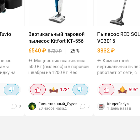
Tuvio
Вертикальный паровой
Пылесос RED SO
пылесос Kitfort КТ-556
VC3015
6540
₽
3832
₽
8720
₽
25
%
лесос
Мощностью всасывания
Компактный
мамы
500 Вт (пылесос) и в паровой
вертикальный пылес
кидку на
швабры на 1200 Вт. Вес
работает от сети, с
о аппарат
около 6 кг. Съёмный
мощностью 600 Вт, 
хотел
контейнер для мусора
всасывания 18 кПа. 
173
°
595
°
 берите.
объёмом 1.25 л, в комплекте
ступенчатую систем
..
тряпка и рамка для мытья
фильтрации с HEPA
пола.
фильтром, контейнер
Единственный_Дуров
KrugerFedya
0
0
20 часов назад
1 день назад