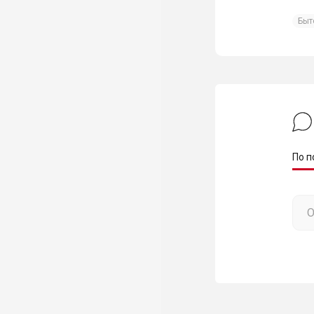
Быт
По п