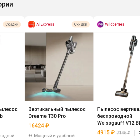
ории
AliExpress
Wildberries
Скидки
Скидки
пылесос
Вертикальный пылесос
Пылесос вертик
ub
Dreame T30 Pro
беспроводной
Weissgauff V12 B
16424
₽
Bronzo Beige X-T
4915
₽
7145
₽
водной
Мощный и удобный
Turbo