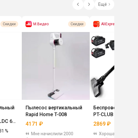
Ещё
М.Видео
AliExpress
Скидки
Скидки
альный
Пылесос вертикальный
Беспроводной пы
Rapid Home T-008
PT-CLUB PATUOPR
LDC 630
4171
₽
2869
₽
reme
31
%
Мне начислили 2000
Хорошая цена. Об