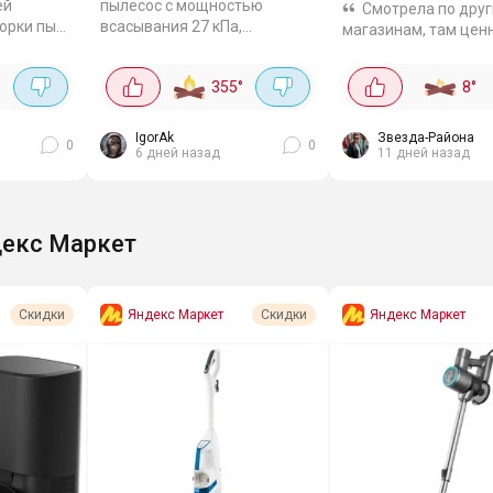
ей
пылесос с мощностью
Смотрела по дру
орки пыли
всасывания 27 кПа,
магазинам, там ценн
а 14430 р.
аккумулятором 23200 мАч,
7145р стартует! Раб
о 115 Авт,
технологией СелесТект,
полтора часа. Мощн
355
°
8
°
ор, до 60
подсветкой и 5 уровнями
54000 Па, есть турб
...
фильтрации. Обеспечивает
мягким покрытием -
до 90 минут...
после нее блестят, ка
IgorAk
Звезда-Района
0
0
6 дней назад
11 дней назад
екс Маркет
Яндекс Маркет
Яндекс Маркет
Скидки
Скидки