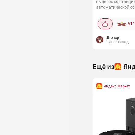
пылесос со станци
автоматической сб
от Roborock всего з
Сила всасывания д
51
°
съёмный аккумулят
минут беспрерывной
Штопор
1 день назад
Ещё из
Янд
Яндекс Маркет