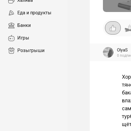
Халява
Еда и продукты
Банки
Игры
OlyaS
Розыгрыши
0
подпи
Хор
тян
бак
вла
сам
тур
щёт