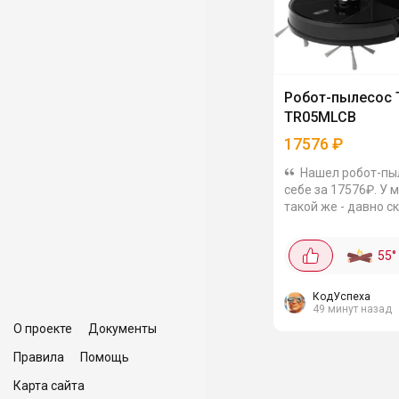
Робот-пылесос 
TR05MLCB
17576
₽
Нашел робот-пы
себе за 17576₽. У 
такой же - давно с
него ловил. Так чт
проверенный, кто 
55
°
такого помощника -
Из описания с айта:.
КодУспеха
49 минут назад
О проекте
Документы
Правила
Помощь
Карта сайта