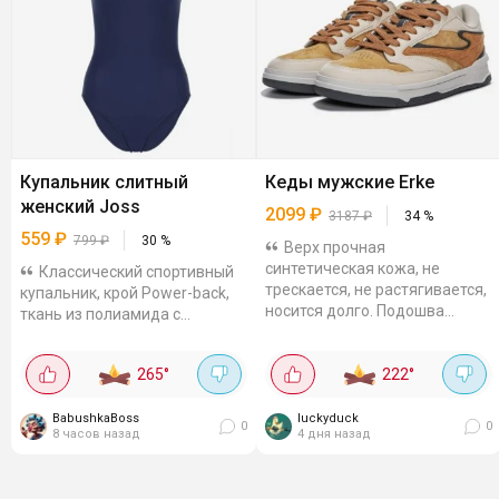
Купальник слитный
Кеды мужские Erke
женский Joss
2099
₽
3187
₽
34
%
559
₽
799
₽
30
%
Верх прочная
синтетическая кожа, не
Классический спортивный
трескается, не растягивается,
купальник, крой Power-back,
носится долго. Подошва
ткань из полиамида с
резиновая, удачный выбор,
эластаном, не растягивается
если нужна обувь на каждый
после стирки, устойчива к
265
°
222
°
день: и под джинсы, и...
хлорке. Купальник без
поддержки груди...
BabushkaBoss
luckyduck
0
0
8 часов назад
4 дня назад