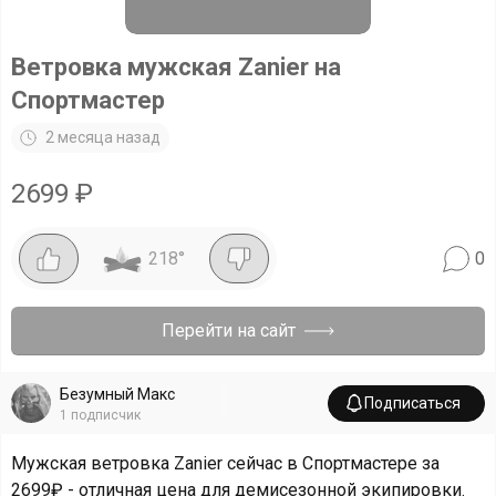
Ветровка мужская Zanier на
Спортмастер
2 месяца назад
2699
₽
218
°
0
Перейти на сайт
Безумный Макс
Подписаться
1
подписчик
Мужская ветровка Zanier сейчас в Спортмастере за
2699₽ - отличная цена для демисезонной экипировки.