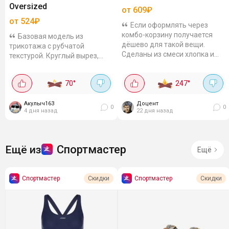
Oversized
от 609₽
от 524₽
Если оформлять через
комбо-корзину получается
Базовая модель из
дёшево для такой вещи.
трикотажа с рубчатой
Сделаны из смеси хлопка и
текстурой. Круглый вырез,
полиэстера, так что и приятно
прямой крой, без
к телу, и не мнутся сильно,
застёжки.Ткань дышащая,
70
°
247
°
рукав...
тянется, почти не мнётся,
впитывает влагу.
Акулыч163
Доцент
0
0
4 дня назад
22 дня назад
Спортмастер
Ещё из
Ещё
Спортмастер
Спортмастер
Скидки
Скидки