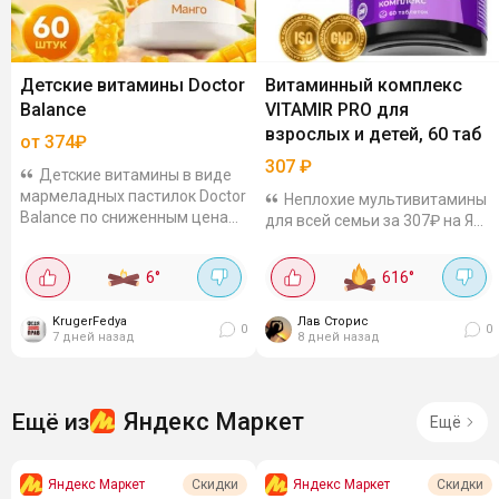
Детские витамины Doctor
Витаминный комплекс
Balance
VITAMIR PRO для
взрослых и детей, 60 таб
от 374₽
307
₽
Детские витамины в виде
мармеладных пастилок Doctor
Неплохие мультивитамины
Balance по сниженным ценам
для всей семьи за 307₽ на ЯМ.
с дополнительной скидкой по
На них сейчас включили
коду. Например в
хороший промокод 20VITA20
6
°
616
°
ассортименте есть: Комплекс
даёт дополнительную скидку
для спокойствия,...
20%, но действует до 2
KrugerFedya
Лав Сторис
августа - так что...
0
0
7 дней назад
8 дней назад
Яндекс Маркет
Ещё из
Ещё
Яндекс Маркет
Яндекс Маркет
Скидки
Скидки