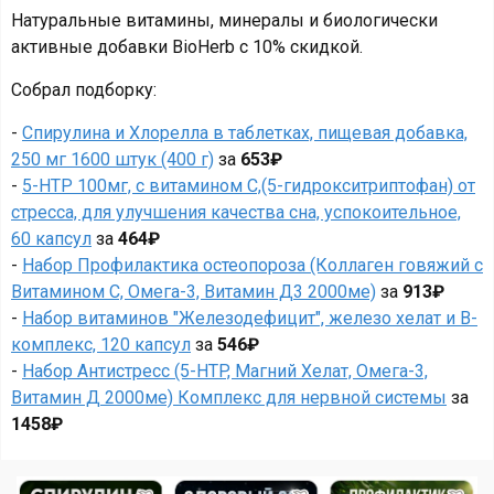
Натуральные витамины, минералы и биологически
активные добавки BioHerb с 10% скидкой.
Собрал подборку:
-
Спирулина и Хлорелла в таблетках, пищевая добавка,
250 мг 1600 штук (400 г)
за
653₽
-
5-HTP 100мг, с витамином С,(5-гидрокситриптофан) от
стресса, для улучшения качества сна, успокоительное,
60 капсул
за
464₽
-
Набор Профилактика остеопороза (Коллаген говяжий с
Витамином С, Омега-3, Витамин Д3 2000ме)
за
913₽
-
Набор витаминов "Железодефицит", железо хелат и B-
комплекс, 120 капсул
за
546₽
-
Набор Антистресс (5-HTP, Магний Хелат, Омега-3,
Витамин Д 2000ме) Комплекс для нервной системы
за
1458₽