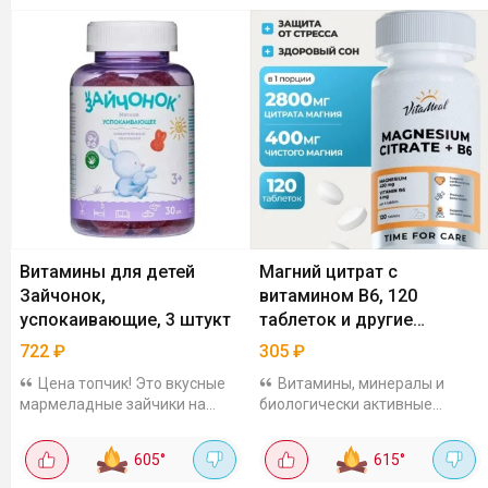
Витамины для детей
Магний цитрат с
Зайчонок,
витамином В6, 120
успокаивающие, 3 штукт
таблеток и другие
витамины VitaMeal
722
₽
305
₽
Цена топчик! Это вкусные
Витамины, минералы и
мармеладные зайчики на
биологически активные
основе натуральных соков
добавки от VitaMeal сейчас с
яблока и вишни с мягким
дополнительной скидкой по
605
°
615
°
успокаивающим действием
промокоду. Так магний цитрат
для детей от 3 лет. В составе
с витамином в6, 120 таблеток