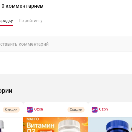
0
комментариев
орядку
По рейтингу
ории
Ozon
Ozon
Скидки
Скидки