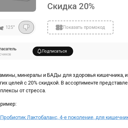
Скидка
20
%
125
°
Показать промокод
пасатель
Подписаться
счиков
амины, минералы и БАДы для здоровья кишечника, и
гих целей с 20% скидкой. В ассортименте представле
плексы от стресса.
ример:
Пробиотик Лактобаланс, 4-е поколение, для кишечник