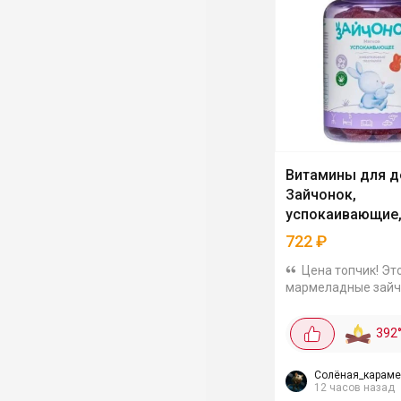
Витамины для д
Зайчонок,
успокаивающие,
722
₽
Цена топчик! Эт
мармеладные зайч
основе натуральны
яблока и вишни с 
392
успокаивающим д
для детей от 3 лет.
комплекса...
Солёная_караме
12 часов назад