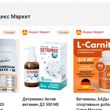
екс Маркет
Яндекс Маркет
Яндекс Маркет
Скидки
Скидки
Детримакс Актив
Витамины, БАДы 
20
витамин Д3 500 МЕ
спортивные доба
ие
Guten Morgen