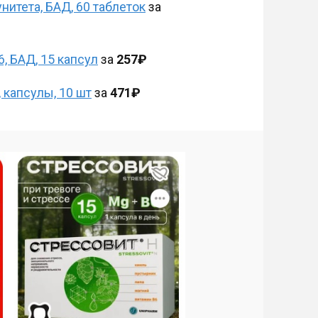
итета, БАД, 60 таблеток
за
, БАД, 15 капсул
за
257₽
 капсулы, 10 шт
за
471₽