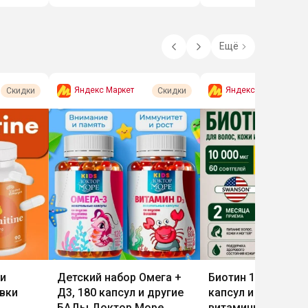
Ещё
Яндекс Маркет
Яндекс Маркет
Скидки
Скидки
и
Детский набор Омега +
Биотин 10000 мкг 
вки
Д3, 180 капсул и другие
капсул и другие
БАДы Доктор Море
витамины, БАДы