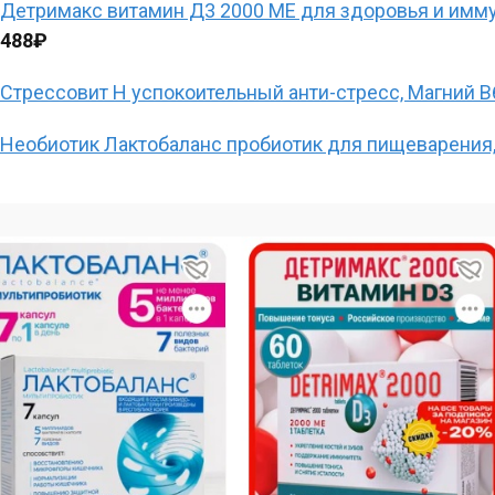
Детримакс витамин Д3 2000 МЕ для здоровья и иммун
488₽
Стрессовит Н успокоительный анти-стресс, Магний В6
Необиотик Лактобаланс пробиотик для пищеварения,