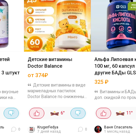
етей
Детские витамины
Альфа Липоевая 
Doctor Balance
100 мг, 60 капсул
 3 штукт
другие БАДы GLS
от 374₽
325
₽
Детские витамины в виде
мармеладных пастилок
о вкусные
Витамины и БАДы
Doctor Balance по сниженным
ики на
доп. скидкой по про
ценам с дополнительной
х соков
Хороший вариант д
скидкой по коду. Например в
мягким
восполнения и под
°
6
°
11
°
ассортименте есть: Комплекс
ействием
организма. Так мощный
для спокойствия,...
 В составе
антиоксидант Альф
Липоевая кислота 10
ль
KrugerFedya
Ваня Спасатель
0
0
7 дней назад
1 месяц назад
60...