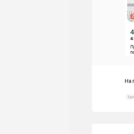
На 
Здо