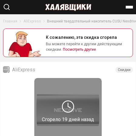
Найти
Главная
AliExpress
Внешний твердотельный накопитель CUSU Nexdrive
К сожалению, эта скидка сгорела
Вы можете перейти к другим действующим
скидкам.
Посмотреть другие
AliExpress
Скидки
Сгорело
19 дней назад