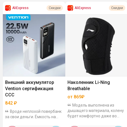
AliExpress
AliExpress
Скидки
Скидки
Внешний аккумулятор
Наколенник Li-Ning
Vention сертификация
Breathable
CCC
от 869₽
842
₽
Модель выполнена из
дышащего материала, колену
Вроде неплохой повербанк
будет комфортно даже во
за свои деньги. Ёмкость на
время интенсивной
10000 мАч, Type-C и 2 USB
тренировки. На выбор два