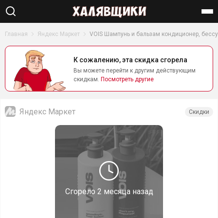
Найти
Главная
Яндекс Маркет
VOIS Шампунь и бальзам кондиционер, бесс
К сожалению, эта скидка сгорела
Вы можете перейти к другим действующим
скидкам.
Посмотреть другие
Яндекс Маркет
Скидки
Сгорело
2 месяца назад