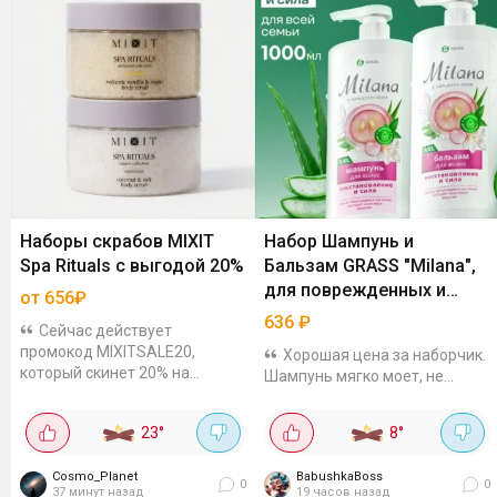
Наборы скрабов MIXIT
Набор Шампунь и
Spa Rituals с выгодой 20%
Бальзам GRASS "Milana",
для поврежденных и
от 656₽
сухих волос, 1000 мл
636
₽
Сейчас действует
промокод MIXITSALE20,
Хорошая цена за наборчик.
который скинет 20% на
Шампунь мягко моет, не
наборы из 2-х скрабов для
сушит, бальзам питает и
тела: "Теплая ваниль" и
разглаживает по всей длине.
23
°
8
°
"Сливочный кокос", по 300 гр
В составе масло виноградных
за 656₽. Бережно...
косточек, алоэ и кератин
Cosmo_Planet
BabushkaBoss
0
0
37 минут назад
19 часов назад