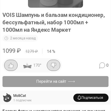
VOIS Шампунь и бальзам кондиционер,
бессульфатный, набор 1000мл +
1000мл на Яндекс Маркет
2 месяца назад
1099
₽
1279
₽
14
%
170
°
0
Перейти на сайт
MolliCat
Подписаться
1
подписчик