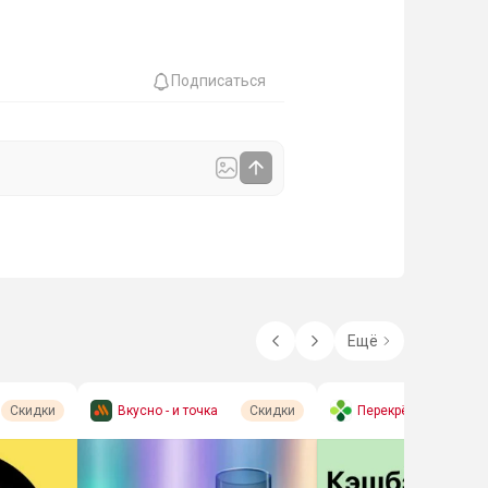
Подписаться
Ещё
Вкусно - и точка
Перекрёсток (экспре
Скидки
Скидки
сс-доставка)