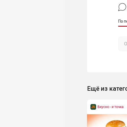
По п
Ещё из катег
Вкусно - и точка