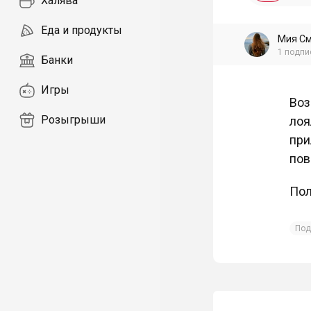
Халява
Еда и продукты
Мия С
1
подпи
Банки
Игры
Воз
Розыгрыши
лоя
при
пов
Пол
Под