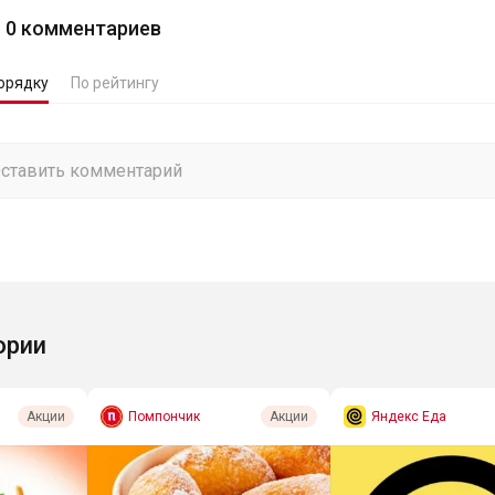
0
комментариев
орядку
По рейтингу
ории
Помпончик
Яндекс Еда
Акции
Акции