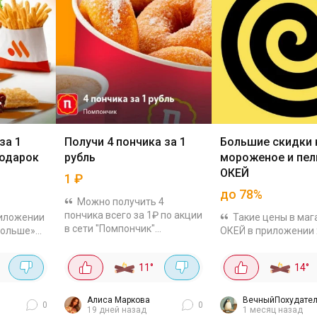
за 1
Получи 4 пончика за 1
Большие скидки 
подарок
рубль
мороженое и пел
ОКЕЙ
1
₽
до 78%
Можно получить 4
пончика всего за 1₽ по акции
иложении
Такие цены в маг
в сети "Помпончик"
Больше»
ОКЕЙ в приложении
Рассказываем как: В
которая
Еда. Проверяйте по 
приложении Т2 заходим в
ь один из
адресу. Ниже остав
11
°
14
°
раздел «Больше» - «Еда»
тов всего
выгодных товаров, 
(Купон можно получить в...
го
смогла найти
Алиса Маркова
ВечныйПохудател
0
0
19 дней назад
1 месяц назад