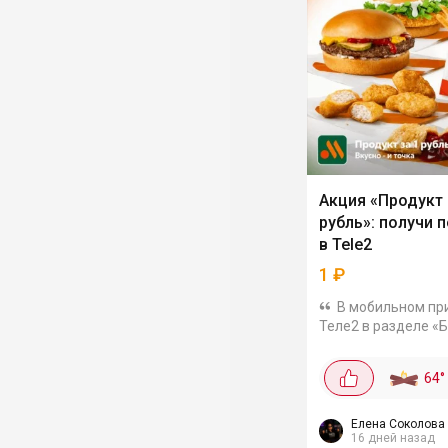
Акция «Продукт 
рубль»: получи 
в Tele2
1
₽
В мобильном пр
Теле2 в разделе «
стартовала акция, 
позволяет получит
64
°
популярных продук
за 1 рубль. Для это
необходимо...
Елена Соколова
16 дней назад