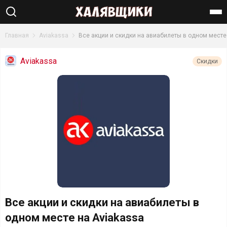
Найти
Главная
Aviakassa
Все акции и скидки на авиабилеты в одном месте
Aviakassa
Скидки
Все акции и скидки на авиабилеты в
одном месте на Aviakassa