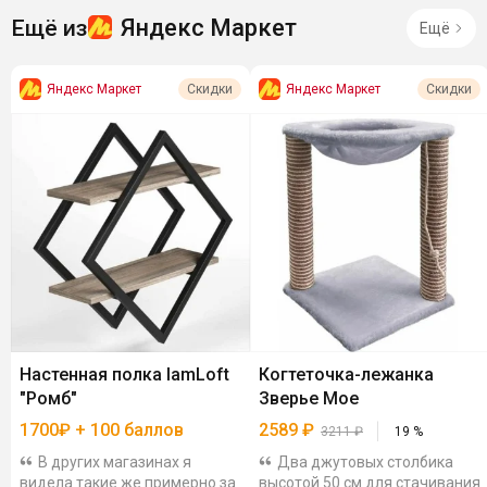
Яндекс Маркет
Ещё из
Ещё
Яндекс Маркет
Яндекс Маркет
Скидки
Скидки
Настенная полка IamLoft
Когтеточка-лежанка
"Ромб"
Зверье Мое
1700₽ + 100 баллов
2589
₽
3211
₽
19
%
В других магазинах я
Два джутовых столбика
видела такие же примерно за
высотой 50 см для стачивания