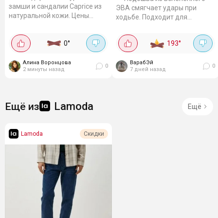
замши и сандалии Caprice из
ЭВА смягчает удары при
натуральной кожи. Цены
ходьбе. Подходит для
зависят от цвета и размера,
повседневных прогулок и
уточняйте в карточке.
завершения спортивного лука.
0
°
193
°
Топсайдеры женские,...
Материал подошвы устойчив
к истиранию,...
Алина Воронцова
ВарабЭй
0
0
2 минуты назад
7 дней назад
Lamoda
Ещё из
Ещё
Lamoda
Скидки