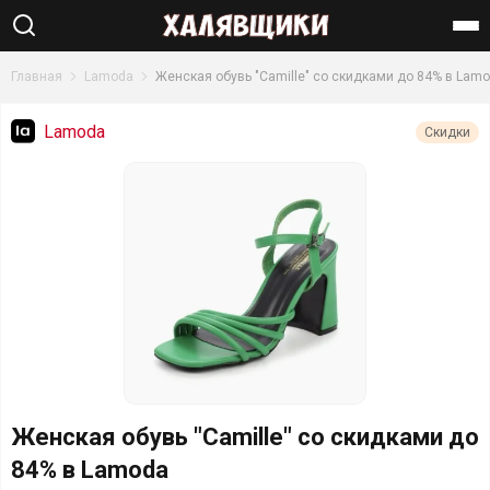
Найти
Главная
Lamoda
Женская обувь "Camille" со скидками до 84% в Lam
Lamoda
Скидки
Женская обувь "Camille" со скидками до
84% в Lamoda