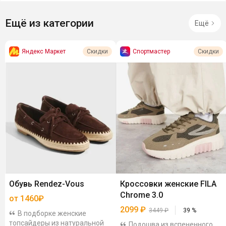
Ещё из категории
Ещё
Яндекс Маркет
Спортмастер
Скидки
Скидки
Обувь Rendez-Vous
Кроссовки женские FILA
Chrome 3.0
от 1460₽
2099
₽
3449
₽
39
%
В подборке женские
топсайдеры из натуральной
Подошва из вспененного