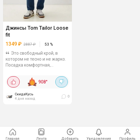
Джинсы Tom Tailor Loose
fit
1349
₽
2887
₽
53
%
Это свободный крой, в
котором не тесно и не жарко.
Посадка комфортная,
движения не сковывает, в
течение дня сидеть, ходить и
908
°
нагибаться комфортно.
Силуэт...
СкидаКусь
0
4 дня назад
Главная
Лента
Добавить
Уведомления
Профиль