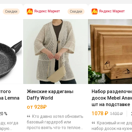
Яндекс Маркет
Яндекс Маркет
Скидки
Скидки
итого
Женские кардиганы
Набор разделоч
ma Lemna
Daffy World
досок Mebel Anavit
шт на подставке
от 928₽
1078
₽
20
%
1400
₽
Кто давно хотел обновить
базовый гардероб или
ду, когда
Красивый и не до
просто взять что-то теплое
тарую
набор досок на кухн