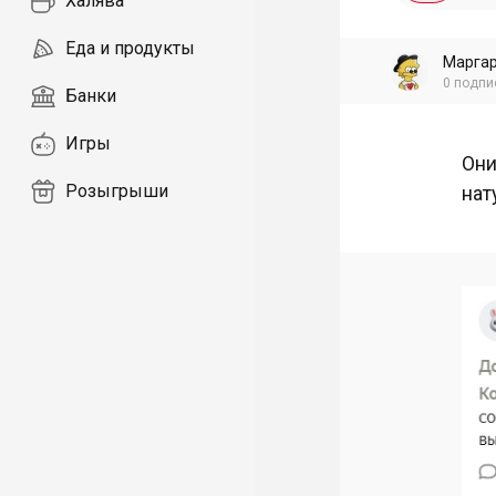
Халява
Еда и продукты
Маргар
0
подпи
Банки
Игры
Они
Розыгрыши
нат