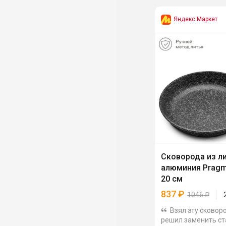
Яндекс Маркет
Сковорода из л
алюминия Prag
20 см
837
₽
1046
₽
Взял эту сковоро
решил заменить с