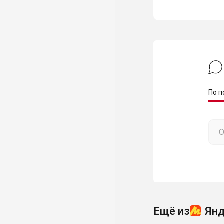
По п
Ещё из
Янд