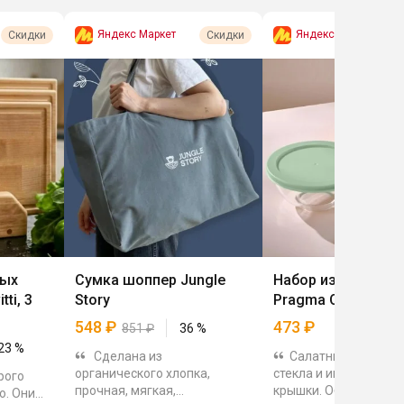
Яндекс Маркет
Яндекс Маркет
Скидки
Скидки
ных
Сумка шоппер Jungle
Набор из 2 салатн
ti, 3
Story
Pragma Olucla
548
₽
473
₽
851
₽
36
%
23
%
Сделана из
Салатники из проз
органического хлопка,
стекла и имеют плас
рого
прочная, мягкая,
крышки. Объёмы 1 л и 
ю. Они