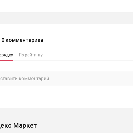
0
комментариев
орядку
По рейтингу
екс Маркет