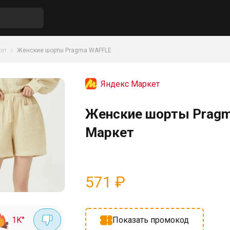
ет
Женские шорты Pragma WAFFLE
Яндекс Маркет
Женские шорты Pragm
Маркет
571
₽
1K
°
Показать промокод