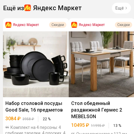
Яндекс Маркет
Ещё из
Ещё
Яндекс Маркет
Яндекс Маркет
Скидки
Скидки
Набор столовой посуды
Стол обеденный
Good Sale, 16 предметов
раздвижной Гермес 2
MEBELSON
3084
₽
3958
₽
22
%
10495
₽
11995
₽
13
%
Комплект на 4 персоны: 4
глубокие тарелки, 4 плоских, 4