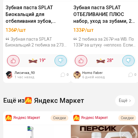
Зубная паста SPLAT
Зубная паста SPLAT
Биокальций для
ОТБЕЛИВАНИЕ ПЛЮС
отбеливания зубов,
набор, уход за зубами, 2
2шт,100 мл
шт
136₽/шт
133₽/шт
Зубная паста SPLAT
2 тюбика за 267₽ на WB. По
Биокальций 2 тюбика за 273₽
133₽ за штуку -неплохо. Если
на Wildberries. По 136₽ за
учесть что обычная ее цена в
штуку. Обычно от 200. Акция
районе 200 рублей. В составе
19
°
28
°
только сегодня, бери
папаин и полидон, которые
побольше! В ее основе
расщепляют налёт, фтор
Лисичка_93
Homo Faber
биоактивный кальций из
защищает...
0
0
1 час назад
6 дней назад
яичной...
Яндекс Маркет
Ещё из
Ещё
Яндекс Маркет
Яндекс Маркет
Скидки
Скидки