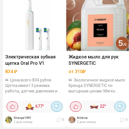
Электрическая зубная
Жидкое мыло для рук
щетка Oral Pro V1
SYNERGETIC
834
₽
от 310₽
Цена всего 834 рубля.
Экологичное жидкое мыло
Щётка имеет 3 режима
бренда SYNERGETIC по
работы, датчик давления и
выгодным ценам. Мягко
защиту IPX7, делает чистку
очищает, приятно пахнет,
более эффективной и
есть в наборах и больших
677
°
22
°
безопасной.
упаковках. Например,
Антибактериальная щетина
парфюмированное мыло...
DuPont, есть...
Shevya1991
Krilena
0
0
2 дня назад
2 дня назад