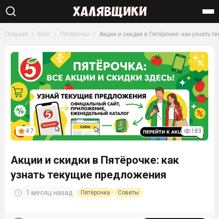
Найти
Главная
Блог
Пятёрочка
Акции и скидки в Пятёрочке: как узнать 
4.7
183
Акции и скидки в Пятёрочке: как
узнать текущие предложения
1 месяц назад
Пятёрочка
Советы