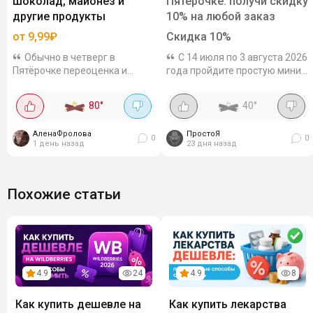
шоколад, майонез и
Пятёрочке: получи скидку
другие продукты
10% на любой заказ
от 9,99₽
Скидка
10
%
Обычно в четверг в
С 14 июля по 3 августа 2026
Пятёрочке переоценка и
года пройдите простую мини-
много товаров выставляют с
игру по сборке торта и
большими скидками (и дело
получите промокод на скидку
80
°
40
°
тут не в сроке годности).
10% на один заказ от 2000
Ассортимент везде разный.
рублей. Максимальный
АленаФролова
ПростоЯ
Надо проверять в...
размер скидки...
0
0
1 день назад
23 дня назад
Похожие статьи
4.9
24
4.9
8
Как купить дешевле на
Как купить лекарства