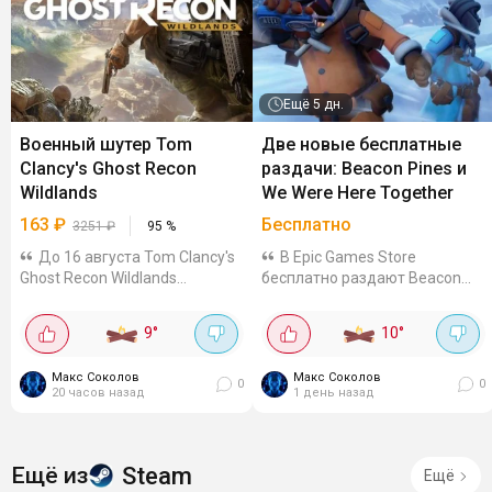
Ещё
5 дн.
Военный шутер Tom
Две новые бесплатные
Clancy's Ghost Recon
раздачи: Beacon Pines и
Wildlands
We Were Here Together
163
₽
Бесплатно
3251
₽
95
%
До 16 августа Tom Clancy's
В Epic Games Store
Ghost Recon Wildlands
бесплатно раздают Beacon
продаётся в Steam со скидкой
Pines и We Were Here Together.
95%. Например, на КЗ-акке
Обе игры можно навсегда
9
°
10
°
игра стоит 925₸ (~163₽).
добавить в библиотеку до 13
Гифты можно посмотреть на
августа, 17:00. Beacon Pines -
Макс Соколов
Макс Соколов
Plati и GGSEL. Военный шутер в
милое и жутковатое
0
0
20 часов назад
1 день назад
большом...
сюжетное приключение...
Steam
Ещё из
Ещё