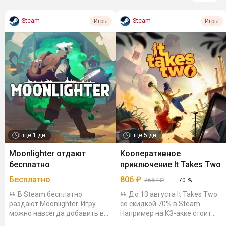
Steam
Steam
Игры
Игры
Ещё
1 дн.
Ещё
5 дн.
Moonlighter отдают
Кооперативное
бесплатно
приключение It Takes Two
Бесплатно
806
₽
2687
₽
70
%
В Steam бесплатно
До 13 августа It Takes Two
раздают Moonlighter. Игру
со скидкой 70% в Steam.
можно навсегда добавить в
Например на КЗ-акке стоит
библиотеку до 9 августа,
4799₸ (~806₽). Гифты можно