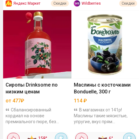
Яндекс Маркет
Wildberries
Скидки
Скидки
Сиропы Drinksome по
Маслины с косточками
низким ценам
Bonduelle, 300 г
от 477₽
114
₽
Сбалансированный
В магазинах от 141р!
кордиал на основе
Маслины такие мясистые,
премиального пюре, без
упругие, вкус прям
искусственных красителей.
насыщенный, не
Подходит для алкогольных и
пересоленные, в самый раз.
158
°
6
°