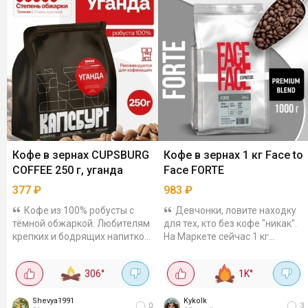
Кофе в зернах CUPSBURG
Кофе в зернах 1 кг Face to
COFFEE 250 г, уганда
Face FORTE
377
₽
983
₽
Кофе из 100% робусты с
Девчонки, ловите находку
тёмной обжаркой. Любителям
для тех, кто без кофе "никак".
крепких и бодрящих напитков
На Маркете сейчас 1 кг
понравится. Напиток
зернового Face to Face FORTE
получается с насыщенным и
всего за 983₽ , а обычно он от
306
°
1K
°
горьковатым вкусом,
1200. Сорт - бленд на основе
приятное шоколадное...
робусты ,...
Shevya1991
Kykolk
0
3