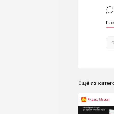
По п
Ещё из катег
Яндекс Маркет