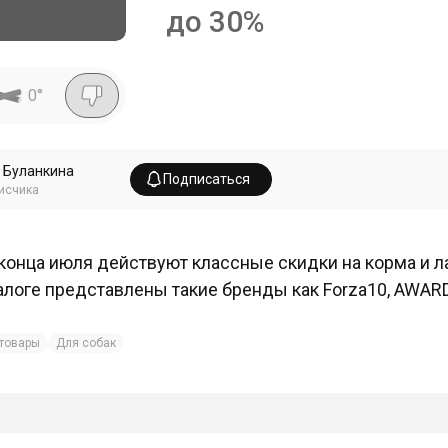
до 30%
0
°
 Буланкина
Подписаться
исчика
конца июля действуют классные скидки на корма и ла
алоге представлены такие бренды как Forza10, AWARD,
товары
Для собак