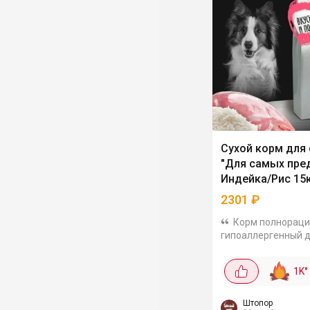
Сухой корм для
"Для самых пре
Индейка/Рис 15
2301
₽
Корм полнораци
гипоаллергенный д
пород собак. Легко
усваиваются, сост
1K
°
сбалансированный:
злаки, клетчатка и
по отзывам все хо
Штопор