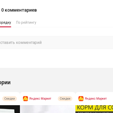
0
комментариев
орядку
По рейтингу
ории
Яндекс Маркет
Яндекс Маркет
Скидки
Скидки