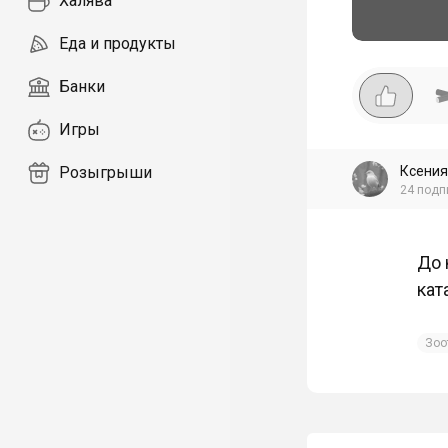
Халява
Еда и продукты
Банки
Игры
Ксения
Розыгрыши
24
подп
До 
кат
Зоо