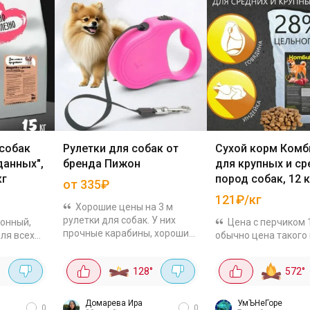
 собак
Рулетки для собак от
Сухой корм Комб
данных",
бренда Пижон
для крупных и ср
кг
пород собак, 12 к
от 335₽
121₽/кг
Хорошие цены на 3 м
рулетки для собак. У них
онный,
Цена с перчиком 
прочные карабины, хорошие
ля всех
обычно цена такого
отзывы. Дизайн и форму
от 2000р. Экструди
подбирай под свой вкус:
ав
корм с высоким
128
°
572
°
Зарница чёрно-синяя за
 мясо,
содержанием мясн
367₽ Фантазия за 393₽ ...
 витамины.
ингредиентов (64%),
рошо
предназначен для
Домарева Ира
УмЪНеГоре
0
0