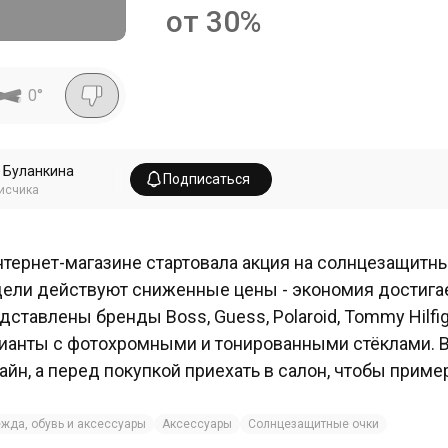
от 30%
0
°
 Буланкина
Подписаться
исчика
нтернет-магазине стартовала акция на солнцезащитны
ели действуют сниженные цены - экономия достигае
дставлены бренды Boss, Guess, Polaroid, Tommy Hilfiger
ианты с фотохромными и тонированными стёклами. 
айн, а перед покупкой приехать в салон, чтобы прим
жда, обувь и аксессуары
Аксессуары
Солнцезащитные очки