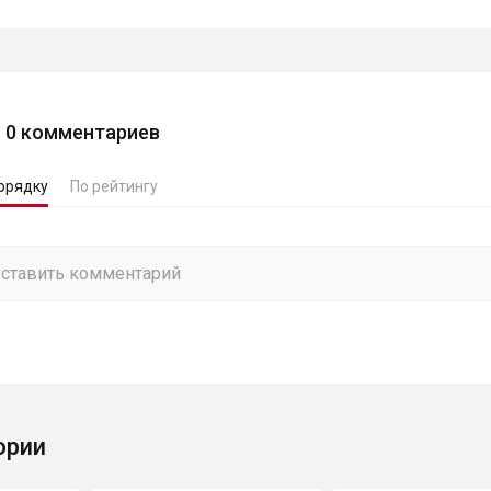
0
комментариев
орядку
По рейтингу
ории