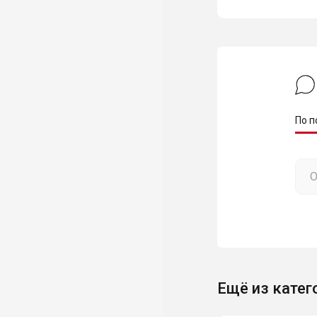
По п
Ещё из катег