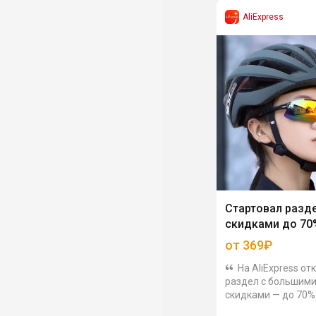
AliExpress
Cтартовал разд
скидками до 70
от 369₽
На AliExpress от
раздел с большим
скидками — до 70%
многие категории.