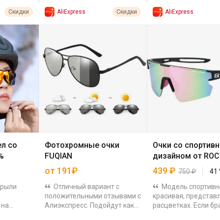
AliExpress
AliExpress
Скидки
Скидки
ел со
Фотохромные очки
Очки со спортив
%
FUQIAN
дизайном от RO
от 191₽
439
₽
750
₽
41
крыли
Отличный вариант с
Модель спортивн
и
положительными отзывами с
красивая, представл
 на
Алиэкспресс. Подойдут как
расцветках. Если бр
 Показали
мужчинам, так и женщинам.
комплектом, там ещ