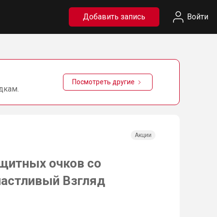
Добавить запись
Войти
Посмотреть другие
дкам.
Акции
щитных очков со
частливый Взгляд