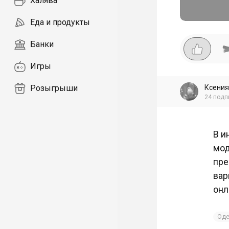
Халява
Еда и продукты
Банки
Игры
Ксения
Розыгрыши
24
подп
В и
мод
пре
вар
онл
Оде