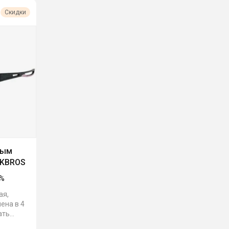
Скидки
ным
CKBROS
%
ая,
ена в 4
ать
ё чехол