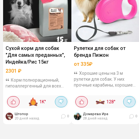
Сухой корм для собак
Рулетки для собак от
"Для самых преданных",
бренда Пижон
Индейка/Рис 15кг
от 335₽
2301
₽
Хорошие цены на 3 м
рулетки для собак. У них
Корм полнорационный,
прочные карабины, хорошие
гипоаллергенный для всех
отзывы. Дизайн и форму
пород собак. Легко
подбирай под свой вкус:
усваиваются, состав
1K
°
128
°
Зарница чёрно-синяя за 367₽
сбалансированный: мясо,
Фантазия за 393₽ ...
злаки, клетчатка и витамины.
Штопор
Домарева Ира
по отзывам все хорошо
0
0
20 дней назад
28 дней назад