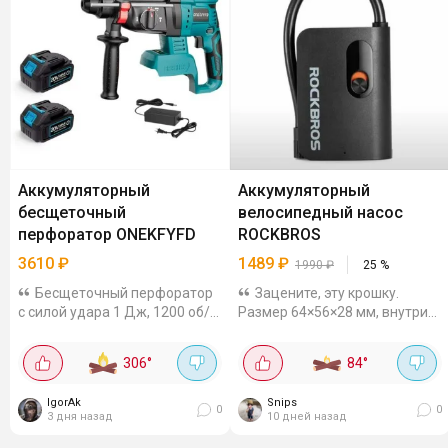
Аккумуляторный
Аккумуляторный
бесщеточный
велосипедный насос
перфоратор ONEKFYFD
ROCKBROS
3610
₽
1489
₽
1990
₽
25
%
Бесщеточный перфоратор
Зацените, эту крошку.
с силой удара 1 Дж, 1200 об/
Размер 64×56×28 мм, внутри
мин, 4800 уд/мин и SDS-
аккум на 2600 мАч с зарядкой
патроном. В комплекте идут 2
через Type-C. Можно в любой
306
°
84
°
аккумулятора и зарядное
момент подзарядить.
устройство, а также он
Идеально подкачать колесо
IgorAk
Snips
совместим с...
велосипеда или мяч....
0
0
3 дня назад
10 дней назад