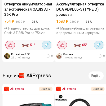
Отвертка аккумуляторная
Аккумуляторная отвертка
электрическая OASIS АT-
DCA ADPL05-5 (TYPE D)
36K Pro
розовая
754
₽
1683
₽
1000
₽
25
%
2500
₽
33
%
Нашёл отвёртку для дома.
Милая небольшая отвертка
Oasis АT-36K Pro за 754₽ в
с прорезиненным корпусом, 3
М.Видео. В других от 1000. 5
скоростями и подсветкой.
Нм - саморезы в ДСП крутит
Крутящий момент до 5 Нм,
51
°
65
°
без усилий. Аккумулятор 1.5
аккумулятор на 4 В и 2 А·ч,
Ач - надолго хватит. Рукоятка
заряжается по Type-C. В
КотУчёный_98
Элечка
меняет...
комплекте есть...
0
0
26 дней назад
1 месяц назад
AliExpress
Ещё из
Ещё
AliExpress
AliExpress
Скидки
Скидки