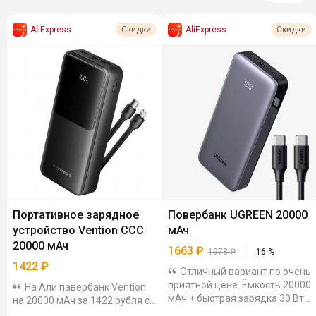
AliExpress
AliExpress
Скидки
Скидки
Портативное зарядное
Повербанк UGREEN 20000
устройство Vention CCC
мАч
20000 мАч
1663
₽
1978
₽
16
%
1422
₽
Отличный вариант по очень
приятной цене. Ёмкость 20000
На Али павербанк Vention
мАч + быстрая зарядка 30 Вт.
на 20000 мАч за 1422 рубля с
Довольно компактный,
купоном продавца. Есть два