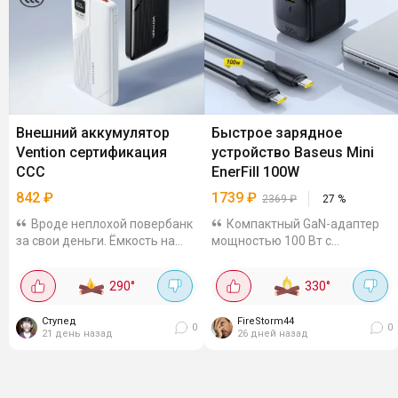
Внешний аккумулятор
Быстрое зарядное
Vention сертификация
устройство Baseus Mini
CCC
EnerFill 100W
842
₽
1739
₽
2369
₽
27
%
Вроде неплохой повербанк
Компактный GaN-адаптер
за свои деньги. Ёмкость на
мощностью 100 Вт с
10000 мАч, Type-C и 2 USB
высокоскоростным портом
порта, мощность 22. Вт и LED
USB-C, поддерживает
290
°
330
°
дисплей. Поддерживает
современные протоколы
быструю зарядку, можно
быстрой зарядки (PD, QC,
Ступед
FireStorm44
одновременно заряжать 3...
PPS), позволяя безопасно и
0
0
21 день назад
26 дней назад
эффективно...