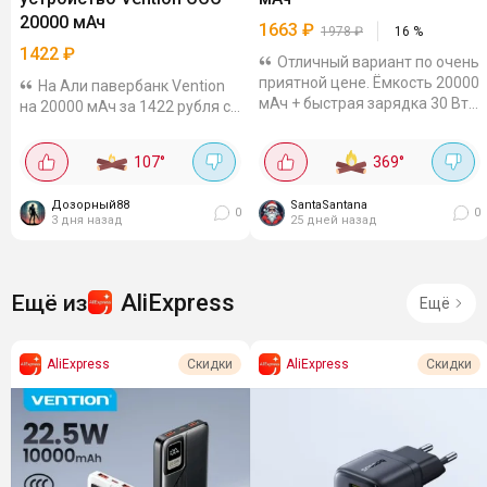
20000 мАч
1663
₽
1978
₽
16
%
1422
₽
Отличный вариант по очень
приятной цене. Ёмкость 20000
На Али павербанк Vention
мАч + быстрая зарядка 30 Вт.
на 20000 мАч за 1422 рубля с
Довольно компактный,
купоном продавца. Есть два
заряжает быстро, например,
провода - и под iPhone
107
°
369
°
iPhone 16 Pro можно
(Lightning), и под Type-C.
подпитать на 55% всего...
Мощность 22.5 Вт, телефон
Дозорный88
SantaSantana
заряжается быстро, часа за 3-
0
0
3 дня назад
25 дней назад
4...
AliExpress
Ещё из
Ещё
AliExpress
AliExpress
Скидки
Скидки