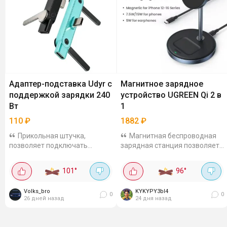
Адаптер-подставка Udyr с
Магнитное зарядное
поддержкой зарядки 240
устройство UGREEN Qi 2 в
Вт
1
110
₽
1882
₽
Прикольная штучка,
Магнитная беспроводная
позволяет подключать
зарядная станция позволяет
кабель к смартфону под углом
одновременно заряжать
90 градусов. Поддерживает
смартфон (с поддержкой
101
°
96
°
быструю зарядку. Имеет Type-
MagSafe) и наушники (AirPods
C штекер и порт, 5 расцветок
или другие с беспроводной
Volks_bro
KYKYPY3bI4
на выбор. За...
зарядкой). Имеет...
0
0
26 дней назад
24 дня назад