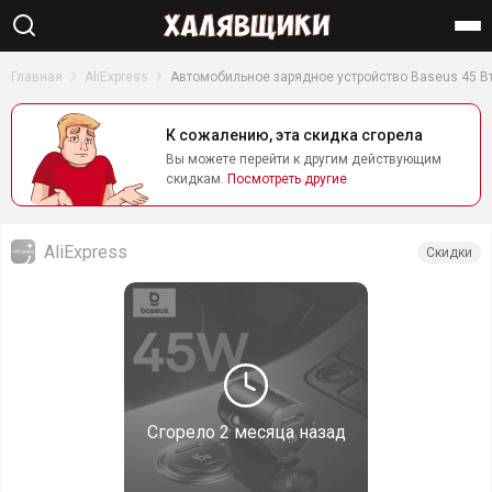
Найти
Главная
AliExpress
Автомобильное зарядное устройство Baseus 45 В
К сожалению, эта скидка сгорела
Вы можете перейти к другим действующим
скидкам.
Посмотреть другие
AliExpress
Скидки
Сгорело
2 месяца назад