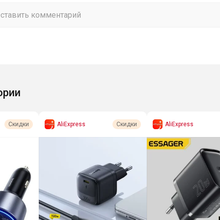
ории
AliExpress
AliExpress
Скидки
Скидки