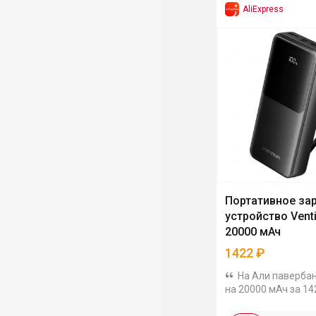
AliExpress
Портативное за
устройство Vent
20000 мАч
1422
₽
На Али павербан
на 20000 мАч за 14
купоном продавца.