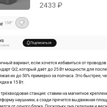
2433
₽
158
°
EKB
Подписаться
счиков
ичный вариант, если хочется избавиться от проводов 
ндарт Qi2, который даёт до 25 Вт мощности для послед
яжая их до 50% примерно за полчаса. Это быстрее, 
ядка в 15 Вт.
 трёхвходовая станция: ставим на магнитное креплен
тформу наушники, а сзади прячется выдвижная площа
ается от одного блока. Поскольку она складная и веси