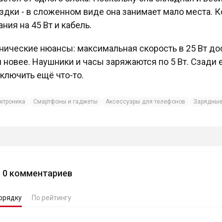
здки - в сложенном виде она занимает мало места. Кс
ания на 45 Вт и кабель.
нические нюансы: максимальная скорость в 25 Вт дост
и новее. Наушники и часы заряжаются по 5 Вт. Сзади е
ключить ещё что-то.
ктроника
Смартфоны и гаджеты
Аксессуары для телефонов
Зарядные
0
комментариев
орядку
По рейтингу