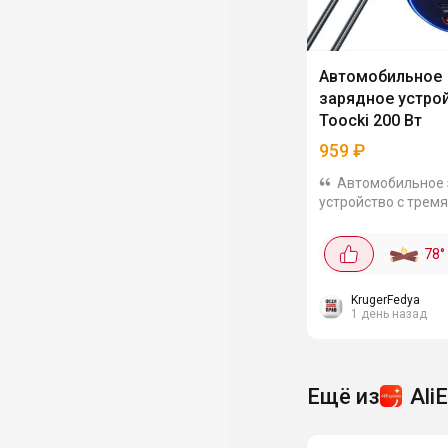
Автомобильное
зарядное устро
Toocki 200 Вт
959
₽
Автомобильное 
устройство с тремя
способное одновр
быстро заряжать н
78
°
гаджетов. Мощность 200 Вт
с тремя портами: U
Type-C. LED...
KrugerFedya
1 день назад
Ещё из
Ali