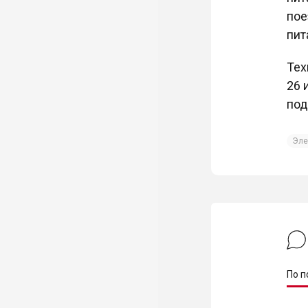
пое
пит
Тех
26 
под
Эле
По п