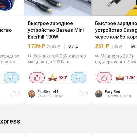
Быстрое зарядное
Быстрое зарядн
йство
устройство Baseus Mini
устройство Essa
EnerFill 100W
через комбо-кор
1739
₽
251
₽
2369
₽
27
%
705
₽
64
зарядное
Компактный GaN-адаптер
Мощность 20 Вт,
 портами,
мощностью 100 Вт с
поддерживает Powe
еменно
высокоскоростным портом
Delivery и Quick Charg
есколько
USB-C, поддерживает
Подойдёт для iPhon
330
°
178
°
современные протоколы
большинства Androi
SB и 2
быстрой зарядки (PD, QC,
смартфонов, заряжа
PPS), позволяя безопасно и
заметно быстрее о
FireStorm44
Foxy-Red
0
0
26 дней назад
1 месяц назад
эффективно...
адаптеров. Формат
маленький,...
Express