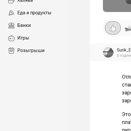
Халява
Еда и продукты
Банки
Игры
Surik_
Розыгрыши
0
подпи
Отл
ста
зар
зар
Это
пла
пит