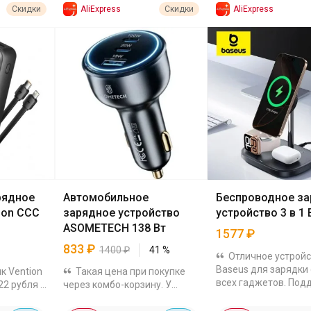
AliExpress
AliExpress
Скидки
Скидки
рядное
Автомобильное
Беспроводное з
ion CCC
зарядное устройство
устройство 3 в 1
ASOMETECH 138 Вт
1577
₽
833
₽
1400
₽
41
%
Отличное устройс
Baseus для зарядки 
к Vention
Такая цена при покупке
всех гаджетов. Под
22 рубля с
через комбо-корзину. У
Qi2 (15 Вт для смарт
 Есть два
зарядника два порта Type-C
магнитное креплени