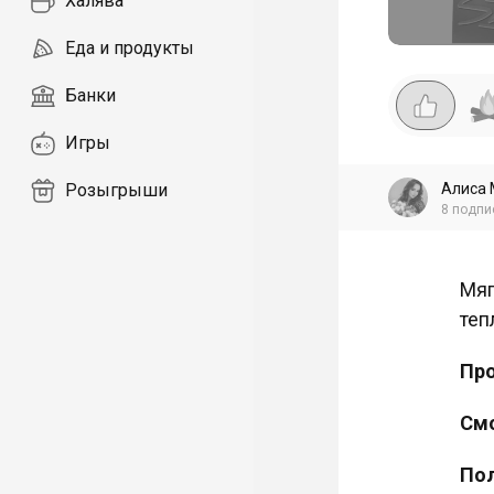
Халява
Еда и продукты
Банки
Игры
Алиса 
Розыгрыши
8
подпи
Мяг
теп
Пр
Смо
Пол