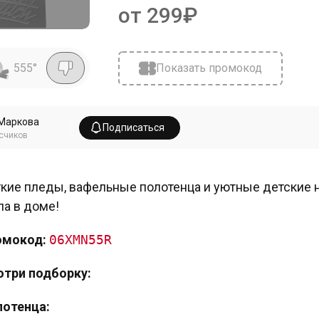
от 299₽
555
°
Показать промокод
Маркова
Подписаться
счиков
кие пледы, вафельные полотенца и уютные детские н
ла в доме!
омокод:
06XMN55R
три подборку:
отенца: