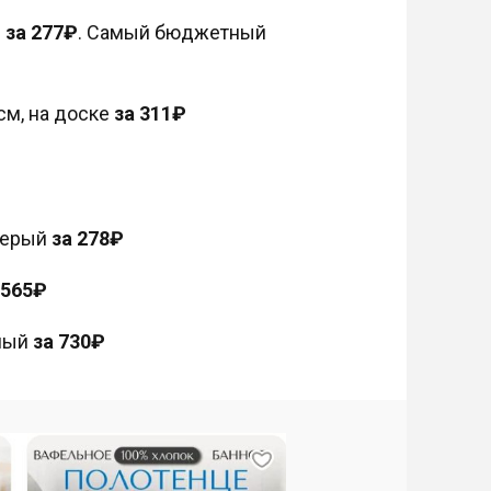
м
за 277₽
. Самый бюджетный
см, на доске
за 311₽
 серый
за 278₽
 565₽
чный
за 730₽