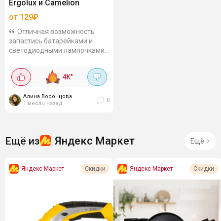
Ergolux и Camelion
от 129₽
Отличная возможность
запастись батарейками и
светодиодными лампочками
по приятным ценам. В
подборке щелочные
4K
°
батарейки популярных
типоразмеров и LED-лампы
для...
Алина Воронцова
0
1 месяц назад
Яндекс Маркет
Ещё из
Ещё
Яндекс Маркет
Яндекс Маркет
Скидки
Скидки