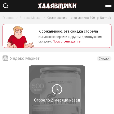
Найти
Главная
Яндекс Маркет
Комплекс клетчатки малина 300 гр. Narmak
К сожалению, эта скидка сгорела
Вы можете перейти к другим действующим
скидкам.
Посмотреть другие
Яндекс Маркет
Скидки
Сгорело
2 месяца назад