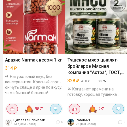
Арахис Narmak весом 1 кг
Тушеное мясо цыплят-
бройлеров Мясная
314
₽
компания "Астра", ГОСТ,
Натуральный вкус, без
338 гр 2 шт
328
₽
410
₽
20
%
консервантов. Красный сорт -
он чуть слаще и ярче по вкусу,
Когда нет времени на
чем обычный бежевый.
готовку, хорошая тушенка
выручает. Представляет
собой тушеное мясо цыплят-
987
°
2K
°
бройлеров в собственном
соку по ГОСТу. Можно кушать
Цифровой_призрак
Poroh321
уже с банки....
0
0
13 дней назад
23 дня назад