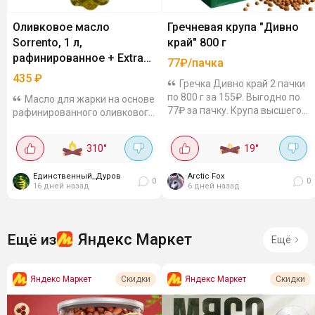
Оливковое масло
Гречневая крупа "Дивно
Sorrento, 1 л,
край" 800 г
рафинированное + Extra
77₽/пачка
Virgin
435
₽
Гречка Дивно край 2 пачки
по 800 г за 155₽. Выгодно по
Масло для жарки на основе
77₽ за пачку. Крупа высшего
рафинированного оливкового
сорта, пропаренная - варится
масла с добавлением
быстро. Отборная,
нерафинированного Extra
310
°
19
°
калиброванная. Упаковка с
Virgin. Нейтральный вкус, без
клапаном -...
горечи, не выделяет вредных
Единственный_Дуров
Arctic Fox
веществ при...
0
0
16 дней назад
6 дней назад
Яндекс Маркет
Ещё из
Ещё
Яндекс Маркет
Яндекс Маркет
Скидки
Скидки