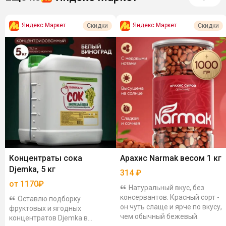
Яндекс Маркет
Яндекс Маркет
Скидки
Скидки
Концентраты сока
Арахис Narmak весом 1 кг
Djemka, 5 кг
314
₽
от 1170₽
Натуральный вкус, без
консервантов. Красный сорт -
Оставлю подборку
он чуть слаще и ярче по вкусу,
фруктовых и ягодных
чем обычный бежевый.
концентратов Djemka в