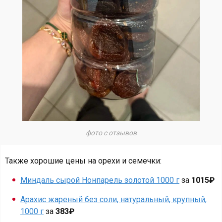
фото с отзывов
Также хорошие цены на орехи и семечки:
Миндаль сырой Нонпарель золотой 1000 г
за
1015₽
Арахис жареный без соли, натуральный, крупный,
1000 г
за
383₽