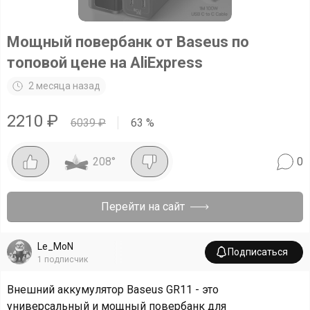
Мощный повербанк от Baseus по
топовой цене на AliExpress
2 месяца назад
2210
₽
6039
₽
63
%
208
°
0
Перейти на сайт
Le_MoN
Подписаться
1
подписчик
Внешний аккумулятор Baseus GR11 - это
универсальный и мощный повербанк для