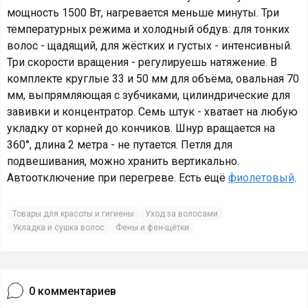
мощность 1500 Вт, нагревается меньше минуты. Три
температурных режима и холодный обдув: для тонких
волос - щадящий, для жёстких и густых - интенсивный.
Три скорости вращения - регулируешь натяжение. В
комплекте круглые 33 и 50 мм для объёма, овальная 70
мм, выпрямляющая с зубчиками, цилиндрические для
завивки и концентратор. Семь штук - хватает на любую
укладку от корней до кончиков. Шнур вращается на
360°, длина 2 метра - не путается. Петля для
подвешивания, можно хранить вертикально.
Автоотключение при перегреве. Есть ещё
фиолетовый
.
Товары для красоты и гигиены
Уход за волосами
Укладка и сушка волос
Фены и фен-щётки
0
комментариев