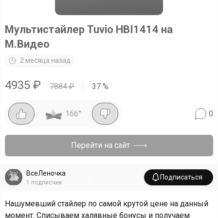
Мультистайлер Tuvio HBI1414 на
М.Видео
2 месяца назад
4935
₽
7884
₽
37
%
166
°
0
Перейти на сайт
ВсеЛеночка
Подписаться
1
подписчик
Нашумевший стайлер по самой крутой цене на данный
момент. Списываем халявные бонусы и получаем