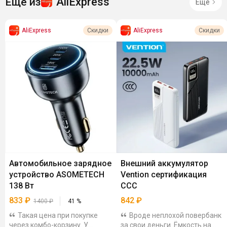
AliExpress
Ещё из
Ещё
AliExpress
AliExpress
Скидки
Скидки
Автомобильное зарядное
Внешний аккумулятор
устройство ASOMETECH
Vention сертификация
138 Вт
CCC
833
₽
842
₽
1400
₽
41
%
Такая цена при покупке
Вроде неплохой повербанк
через комбо-корзину. У
за свои деньги. Ёмкость на